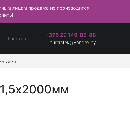
ным лицам продажа не производится.
нить!
+375 29 149-88-88
Контакты
furnistek@yandex.by
мм сатин
х1,5х2000мм