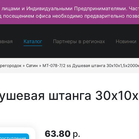
 лицами и Индивидуальными Предпринимателями. Част
д посещением офиса необходимо предварительно позво
авная
Каталог
Партнеры в регионах
Новинки
ерегородок
»
Сатин
»
MT-078-7/2 ss Душевая штанга 30х10х1,5х2000
Душевая штанга 30х10
63.80
р.
поступления